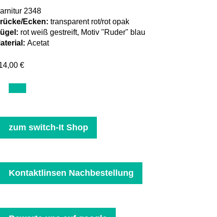
arnitur 2348
rücke/Ecken:
transparent rot/rot opak
ügel:
rot weiß gestreift, Motiv "Ruder" blau
aterial:
Acetat
14,00 €
zum switch-It Shop
Kontaktlinsen Nachbestellung