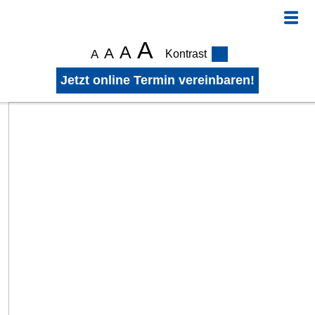
A
A
A
A
Kontrast
Jetzt online Termin vereinbaren!