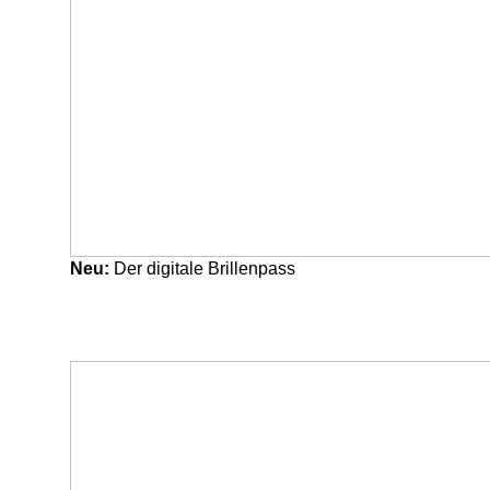
Neu:
Der digitale Brillenpass
Mein
gutes