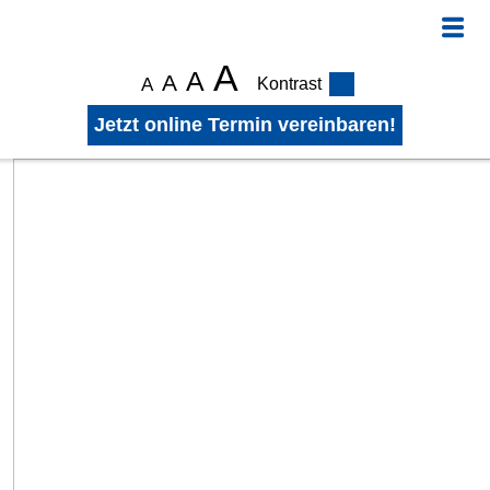
A
A
A
A
Kontrast
Jetzt online Termin vereinbaren!